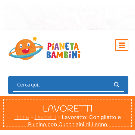
LAVORETTI
Home
»
Lavoretti
»
Lavoretto: Coniglietto e
Pulcino con Cucchiaini di Legno