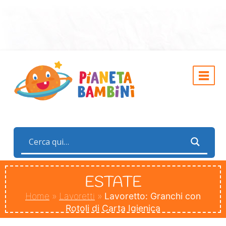
ESTATE
Home
»
Lavoretti
»
Lavoretto: Granchi con
Rotoli di Carta Igienica