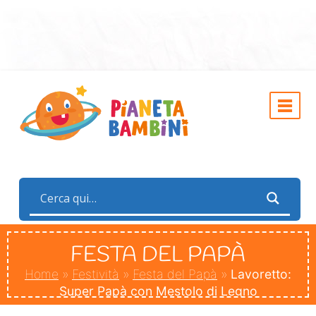
FESTA DEL PAPÀ
Home
»
Festività
»
Festa del Papà
»
Lavoretto:
Super Papà con Mestolo di Legno