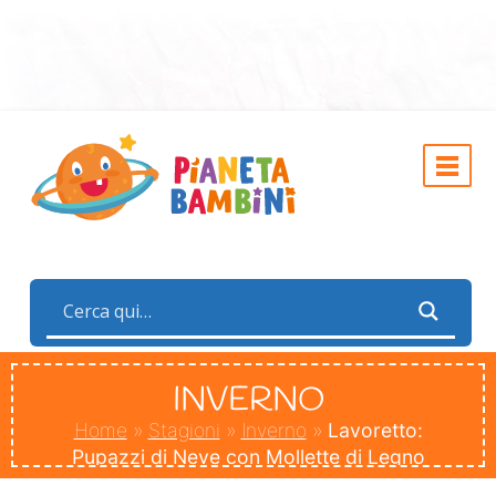
INVERNO
Home
»
Stagioni
»
Inverno
»
Lavoretto:
Pupazzi di Neve con Mollette di Legno