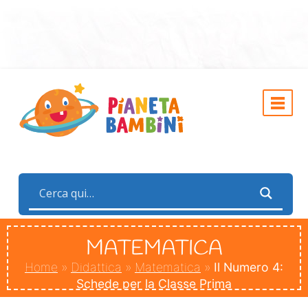
MATEMATICA
Home
»
Didattica
»
Matematica
»
Il Numero 4:
Schede per la Classe Prima