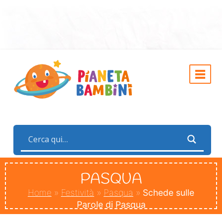
PASQUA
Home
»
Festività
»
Pasqua
»
Schede sulle
Parole di Pasqua