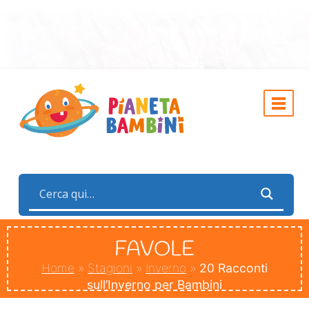
FAVOLE
Home
»
Stagioni
»
Inverno
»
20 Racconti
sull’Inverno per Bambini