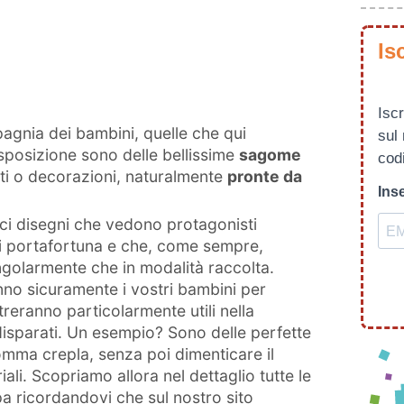
Is
Iscr
mpagnia dei bambini, quelle che qui
sul
sposizione sono delle bellissime
sagome
codi
tti o decorazioni, naturalmente
pronte da
Inse
ci disegni che vedono protagonisti
li portafortuna e che, come sempre,
ngolarmente che in modalità raccolta.
no sicuramente i vostri bambini per
treranno particolarmente utili nella
 disparati. Un esempio? Sono delle perfette
gomma crepla, senza poi dimenticare il
iali. Scopriamo allora nel dettaglio tutte le
pa ricordandovi che sul nostro sito