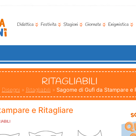
Didattica
Festivita
Stagioni
Giornate
Enigmistica
RITAGLIABILI
»
Disegni
»
Ritagliabili
»
Sagome di Gufi da Stampare e R
ampare e Ritagliare
IABILI