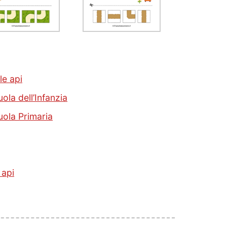
le api
ola dell’Infanzia
uola Primaria
 api