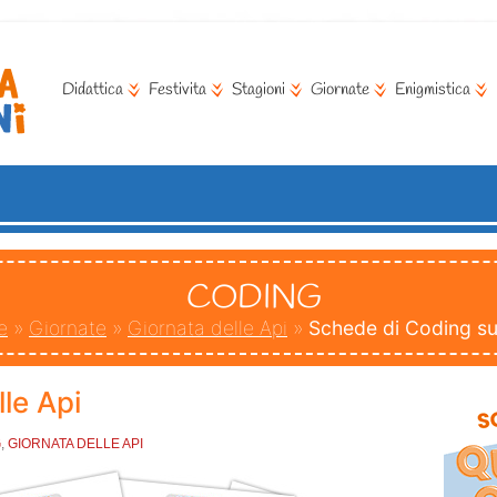
Didattica
Festivita
Stagioni
Giornate
Enigmistica
CODING
e
»
Giornate
»
Giornata delle Api
»
Schede di Coding sul
le Api
G
,
GIORNATA DELLE API