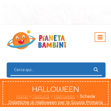
HALLOWEEN
Home
»
Festività
»
Halloween
»
Schede
Didattiche di Halloween per la Scuola Primaria