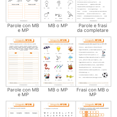
Parole con MB
MB o MP
Parole e frasi
e MP
da completare
Parole con MB
MB o MP
Frasi con MB o
e MP
MP