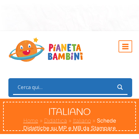
ITALIANO
Home
»
Didattica
»
Italiano
»
Schede
Didattiche su MP e MB da Stampare