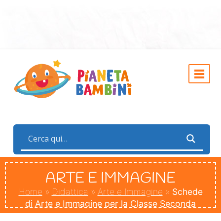
ARTE E IMMAGINE
Home
»
Didattica
»
Arte e Immagine
»
Schede
di Arte e Immagine per la Classe Seconda