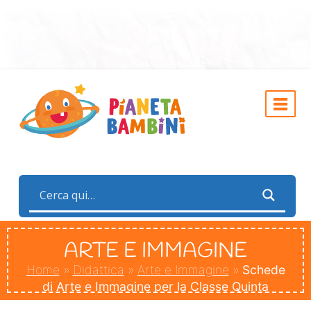
ARTE E IMMAGINE
Home
»
Didattica
»
Arte e Immagine
»
Schede
di Arte e Immagine per la Classe Quinta