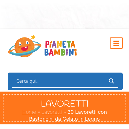
LAVORETTI
Home
»
Lavoretti
»
30 Lavoretti con
Bastoncini da Gelato in Legno