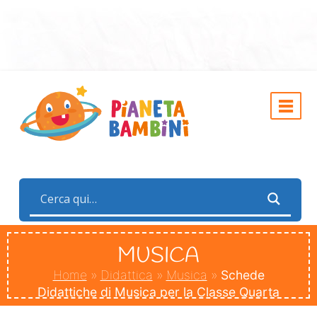
MUSICA
Home
»
Didattica
»
Musica
»
Schede
Didattiche di Musica per la Classe Quarta