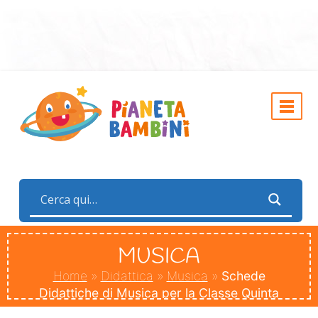
MUSICA
Home
»
Didattica
»
Musica
»
Schede
Didattiche di Musica per la Classe Quinta