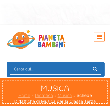
MUSICA
Home
»
Didattica
»
Musica
»
Schede
Didattiche di Musica per la Classe Terza