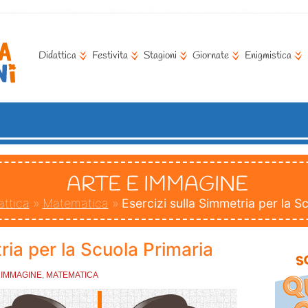
Didattica
Festivita
Stagioni
Giornate
Enigmistica
ARTE E IMMAGINE
attica
»
Matematica
»
Esercizi sulla Simmetria per la S
ria per la Scuola Primaria
 IMMAGINE
,
MATEMATICA