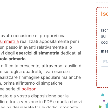
Is
Iscr
avuto occasione di proporvi una
sul
 simmetria
realizzati appositamente per i
codi
 un passo in avanti relativamente allo
Inse
vi degli
esercizi di simmetria
dedicati ai
uola primaria
.
difficoltà crescente, attraverso l’ausilio di
 su fogli a quadretti, i vari esercizi
realizzare l’immagine speculare ma anche
a, prima all’interno di simpatiche
una serie di
poligoni
.
sto è a vostra disposizione per la
iere tra la versione in PDF e quella che vi
agina desiderate tra le dodici proposte.