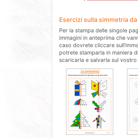
Esercizi sulla simmetria d
Per la stampa delle singole pagi
immagini in anteprima che vann
caso dovrete cliccare sull’imma
potrete stamparla in maniera d
scaricarla e salvarla sul vostr