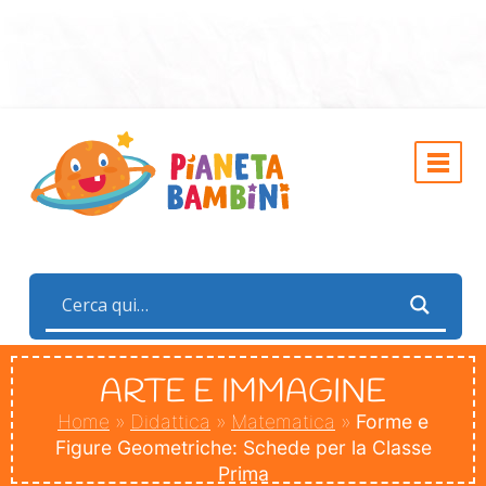
ARTE E IMMAGINE
Home
»
Didattica
»
Matematica
»
Forme e
Figure Geometriche: Schede per la Classe
Prima