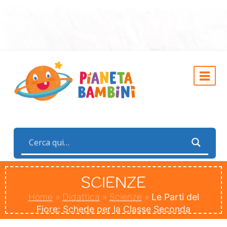
SCIENZE
Home
»
Didattica
»
Scienze
»
Le Parti del
Fiore: Schede per la Classe Seconda